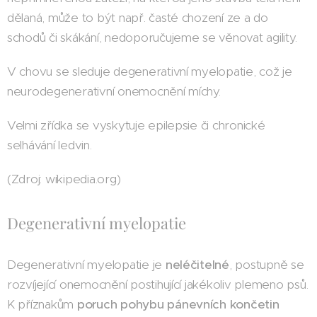
dělaná, může to být např. časté chození ze a do
schodů či skákání, nedoporučujeme se věnovat agility.
V chovu se sleduje degenerativní myelopatie, což je
neurodegenerativní onemocnění míchy.
Velmi zřídka se vyskytuje epilepsie či chronické
selhávání ledvin.
(Zdroj: wikipedia.org)
Degenerativní myelopatie
Degenerativní myelopatie je
neléčitelné
, postupně se
rozvíjející onemocnění postihující jakékoliv plemeno psů.
K příznakům
poruch pohybu pánevních končetin