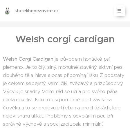
statekhonezovice.cz
Welsh corgi cardigan
Welsh Corgi Cardigan
je původem honácké psí
plemeno. Je to čilý, silný, mohutně stavěný, aktivní pes,
dlouhého těla, hlava a ocas připomínají lišku. Z podstaty
je celkem sebejistý, velmi čilý, zvědavý a přizpůsobivý.
Výcvik je snadný. Velmi rád se učí a pro svého pána
udělá cokoliv. Jsou to psi poměrně dost závislí na
člověku a to se projevuje třeba na procházkách, kde
nejeví snahu utíkat. Problémy s odvoláním jsou při
správné výchově a socializaci zcela minimální.