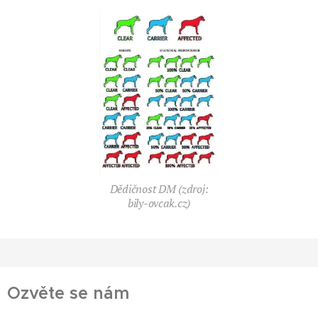
Dědičnost DM (zdroj:
bily-ovcak.cz)
Ozvěte se nám