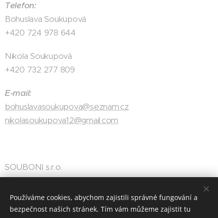
Telefon:
Bohuslava Soukupová
+420 724 978 644
Nikola Soukupová
+420 732 277 809
E-mail:
bohuslavasoukupova@seznam.cz
nikolasoukupova12@gmail.com
SOUBONI s.r.o.
IČO: 249 23 770
Používáme cookies, abychom zajistili správné fungování a
bezpečnost našich stránek. Tím vám můžeme zajistit tu
Honezovice 10, Stod 333 01