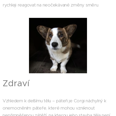
rychleji reagovat na neočekávané změny směru.
Zdraví
Vzhledem k delšímu tělu – páteři je Corgi náchylný k
onemocněním páteře, které mohou vzniknout
nepřimněřenou zátěží, na kterou jeho stavba těla není