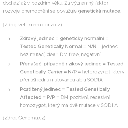
dochází až v pozdním věku. Za významný faktor
rozvoje onemocnění se považuje
genetická mutace
.
(Zdroj: veterinarniportal.cz)
Zdravý jedinec = geneticky normální =
Tested Genetically Normal = N/N
= jedinec
bez mutací, clear, DM free, negativní
Přenašeč, případně rizikový jedinec = Tested
Genetically Carrier = N/P
= heterozygot, který
přenáší jednu mutovanou alelu SOD1A
Postižený jedinec = Tested Genetically
Affected = P/P
= DM pozitivní, recesivní
homozygot, který má dvě mutace v SOD1 A
(Zdroj: Genomia.cz)