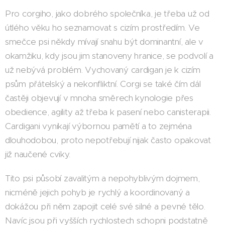
Pro corgiho, jako dobrého společníka, je třeba už od
útlého věku ho seznamovat s cizím prostředím. Ve
smečce psi někdy mívají snahu být dominantní, ale v
okamžiku, kdy jsou jim stanoveny hranice, se podvolí a
už nebývá problém. Vychovaný cardigan je k cizím
psům přátelský a nekonfliktní. Corgi se také čím dál
častěji objevují v mnoha směrech kynologie přes
obedience, agility až třeba k pasení nebo canisterapii.
Cardigani vynikají výbornou pamětí a to zejména
dlouhodobou, proto nepotřebují nijak často opakovat
již naučené cviky.
Tito psi působí zavalitým a nepohyblivým dojmem,
nicméně jejich pohyb je rychlý a koordinovaný a
dokážou při něm zapojit celé své silné a pevné tělo.
Navíc jsou při vyšších rychlostech schopni podstatně