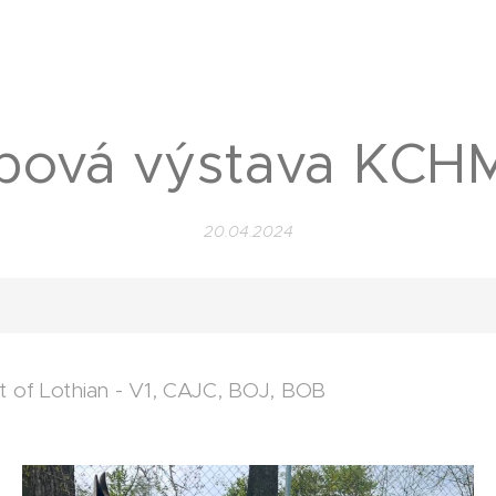
ubová výstava KCH
20.04.2024
rt of Lothian - V1, CAJC, BOJ, BOB